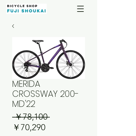
MERIDA
CROSSWAY 200-
MD'22
通
 ￥78,100 
セ
常
￥70,290