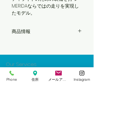
MERIDAならではの走りを実現し
たモデル。
商品情報
フレーム CROSSWAY TFS-D
フォーク Steel O.S. disc
ヘッドセット VP-A86
ギヤクランク Shimano FC-TY501
Our Services
48-38-28 CG L:165mm(38cm)
L:170mm(41/46/50cm)
- 自転車の販売
BBセット Cartridge Bearing
Phone
住所
メールアドレス
Instagram
- 自転車の点検・整備・修理
F.ディレーラ Shimano Tourney FD-
- 車いすの点検・整備・修理
TY710
R.ディレーラ Shimano Altus RD-
- レンタサイクル
M310 シフター Shimano ST-EF500
Opening Hours
3Sx8S
F.ブレーキセット Tektro MD-M280
定休日：日曜・祝日
160
R.ブレーキセット Tektro MD-M280
Googleにてご確認ください。