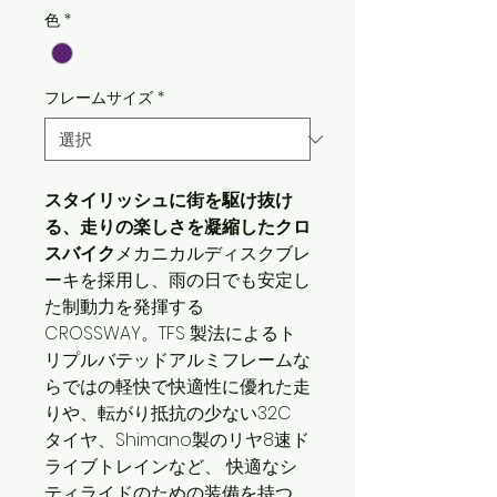
ー
価
色
*
ル
格
価
フレームサイズ
*
格
スタイリッシュに街を駆け抜け
る、走りの楽しさを凝縮したクロ
スバイク
メカニカルディスクブレ
ーキを採用し、雨の日でも安定し
た制動力を発揮する
CROSSWAY。TFS 製法によるト
リプルバテッドアルミフレームな
らではの軽快で快適性に優れた走
りや、転がり抵抗の少ない32C
タイヤ、Shimano製のリヤ8速ド
ライブトレインなど、 快適なシ
ティライドのための装備を持つ