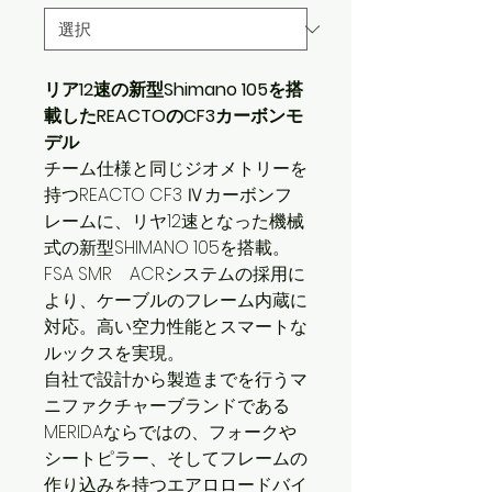
ル
格
価
格
リア12速の新型Shimano 105を搭
載したREACTOのCF3カーボンモ
デル
チーム仕様と同じジオメトリーを
持つREACTO CF3 Ⅳカーボンフ
レームに、リヤ12速となった機械
式の新型SHIMANO 105を搭載。
FSA SMR ACRシステムの採用に
より、ケーブルのフレーム内蔵に
対応。高い空力性能とスマートな
ルックスを実現。
自社で設計から製造までを行うマ
ニファクチャーブランドである
MERIDAならではの、フォークや
シートピラー、そしてフレームの
作り込みを持つエアロロードバイ