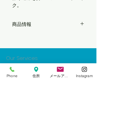
ク。
商品情報
フレー
REACTO CF3 IV
ム
Our Services
フォー
REACTO CF3 IV DISC
ク
- 自転車の販売
Phone
住所
メールアドレス
Instagram
ヘッド
FSA ACR
- 自転車の点検・整備・修理
セット
- 車いすの点検・整備・修理
- レンタサイクル
ギヤク
Shimano 105 FC-
ランク
R7100 52-36T
Opening Hours
L:170mm(47/50)
L:172.5mm(52/54)
定休日：日曜・祝日
L:175mm(56)
Googleにてご確認ください。
BBセッ
SM-BB72-41B Pressfit