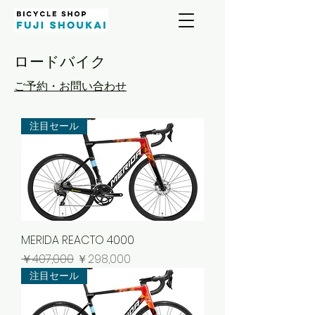
ロードバイク
​ご予約・お問い合わせ
注目セール
MERIDA REACTO 4000
通常価格
セール価格
￥407,000
￥298,000
注目セール