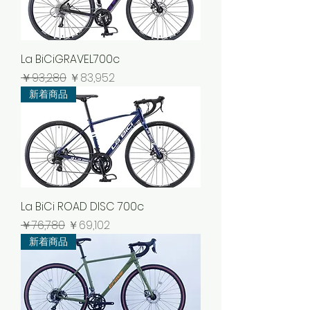
La BiCiGRAVEL700c
通常価格
セール価格
￥93,280
￥83,952
新着商品
La BiCi ROAD DISC 700c
通常価格
セール価格
￥76,780
￥69,102
新着商品